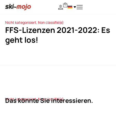
Nicht kategorisiert
,
Non classifié(e)
FFS-Lizenzen 2021-2022: Es
geht los!
Das könnte Sie interessieren.
Nicht kategorisiert
,
Non classifié(e)