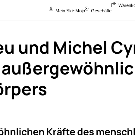
Mein Ski~Mojo
Geschäfte
u und Michel Cy
e außergewöhnlic
örpers
öhnlichen Kräfte des menschl