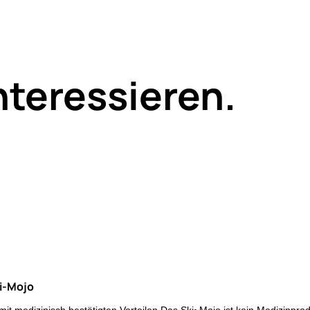
nteressieren.
ki-Mojo
 mit medizinisch bestätigten Vorteilen Das Ski~Mojo ist kein Medizinpro