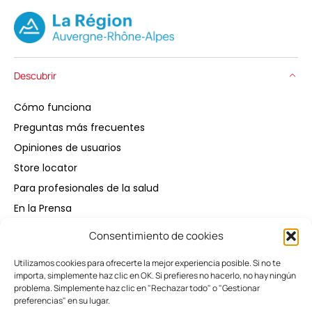
Descubrir
Cómo funciona
Preguntas más frecuentes
Opiniones de usuarios
Store locator
Para profesionales de la salud
En la Prensa
Consentimiento de cookies
Comprar
Utilizamos cookies para ofrecerte la mejor experiencia posible. Si no te
importa, simplemente haz clic en OK. Si prefieres no hacerlo, no hay ningún
Mantener
problema. Simplemente haz clic en "Rechazar todo" o "Gestionar
preferencias" en su lugar.