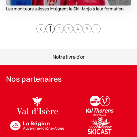
Les moniteurs suisses intègrent le Ski~Mojo à leur formation
<
1
2
3
4
5
>
Notre livre d’or
Nos partenaires