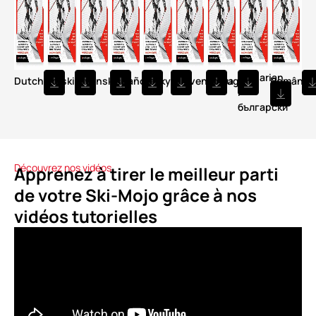
Bulgarian
Dutch
Polski
Svenska
Español
Česky
Slovenščina
Português
Română
/
български
Découvrez nos vidéos
Apprenez à tirer le meilleur parti
de votre Ski-Mojo grâce à nos
vidéos tutorielles