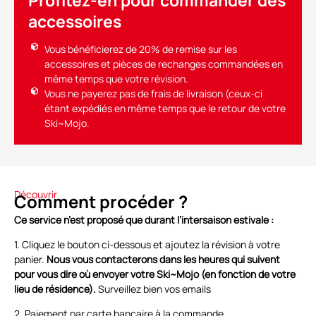
accessoires
Vous bénéficierez de 20% de remise sur les
accessoires et pièces de rechanges commandées en
même temps que votre révision.
Vous ne payerez pas de frais de livraison (ceux-ci
étant expédiés en même temps que le retour de votre
Ski~Mojo.
Découvrir
Comment procéder ?
Ce service n’est proposé que durant l’intersaison estivale :
1. Cliquez le bouton ci-dessous et ajoutez la révision à votre
panier.
Nous vous contacterons dans les heures qui suivent
pour vous dire où envoyer votre Ski~Mojo (en fonction de votre
lieu de résidence).
Surveillez bien vos emails
2. Paiement par carte bancaire à la commande.