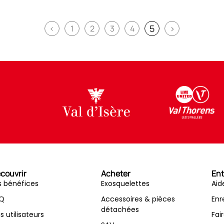
5
>
<
1
2
3
4
couvrir
Acheter
Ent
s bénéfices
Exosquelettes
Aid
Q
Accessoires & pièces
Enr
détachées
is utilisateurs
Fai