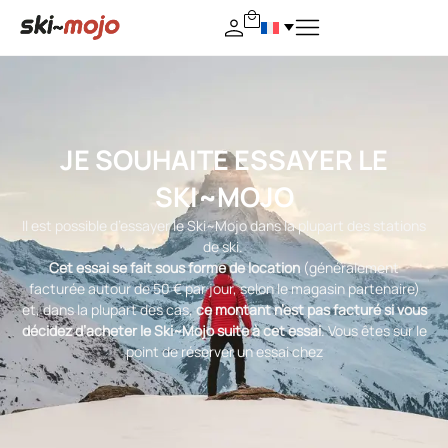
JE SOUHAITE ESSAYER LE
SKI~MOJO
Il est possible d’essayer le Ski~Mojo dans la plupart des stations
de ski.
Cet essai se fait sous forme de location
(généralement
facturée autour de 50 € par jour, selon le magasin partenaire)
et, dans la plupart des cas,
ce montant n’est pas facturé si vous
décidez d’acheter le Ski~Mojo suite à cet essai
. Vous êtes sur le
point de réserver un essai chez