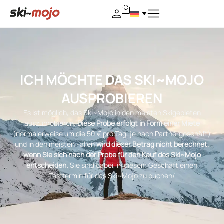
ICH MÖCHTE DAS SKI~MOJO
AUSPROBIEREN
Es ist möglich, das Ski~Mojo in den meisten Skigebieten
auszuprobieren.
Diese Probe erfolgt in Form einer Miete
(normalerweise um die 50 € pro Tag, je nach Partnergeschäft)
und in den meisten Fällen
wird dieser Betrag nicht berechnet,
wenn Sie sich nach der Probe für den Kauf des Ski~Mojo
entscheiden.
Sie sind dabei, in diesem Geschäft einen
Testtermin für das Ski~Mojo zu buchen/