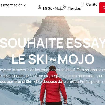
s información
Q
Mi Ski~Mojo
Tiendas
 SOUHAITE ESSA
LE SKI~MOJO
Mojo en la mayoría de las estaciones de esquí.
Esta prueba se re
de alrededor de 50 € por día, según la tienda asociada), y en l
cides comprar el Ski~Mojo después de la prueba
. Está a punto 