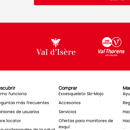
Alternative:
scubrir
Comprar
Ma
mo funciona
Exoesqueleto Ski~Mojo
Ayu
eguntas más frecuentes
Accesorios
Reg
iniones de usuarios
Servicios
Hac
ore locator
Ofertas para monitores de
Hac
esquí
ra profesionales de la salud
Acc