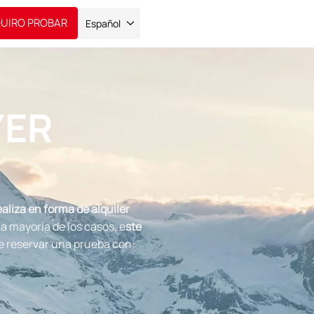
UIRO PROBAR
Español
YER
aliza en forma de alquiler
a mayoría de los casos, e
ste
de reservar una prueba con: