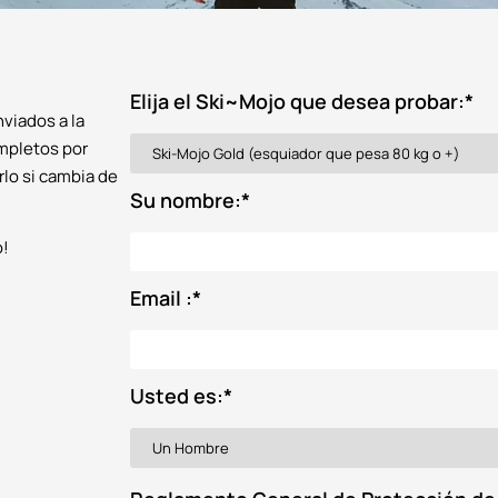
Elija el Ski~Mojo que desea probar:
*
nviados a la
ompletos por
rlo si cambia de
Su nombre:
*
o!
Email :
*
Usted es:
*