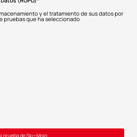
 Datos (RGPD)
*
l almacenamiento y el tratamiento de sus datos por
o de pruebas que ha seleccionado
i prueba de Ski~Mojo