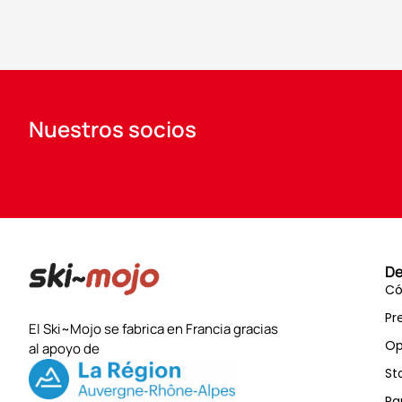
Nuestros socios
De
Có
Pr
El Ski~Mojo se fabrica en Francia gracias
Op
al apoyo de
St
Pa