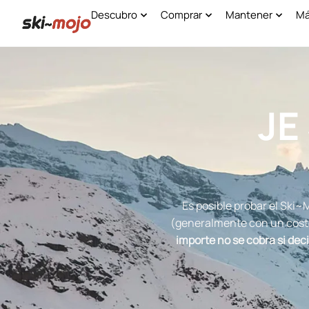
Descubro
Comprar
Mantener
Má
JE
Es posible probar el Ski~
(generalmente con un coste 
importe no se cobra si de