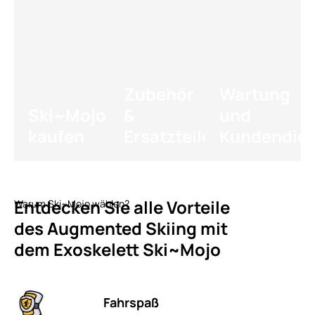
Zubehör
Wartung
Ski~Mojo
&
und
kaufen
Ersatzteile
Kundendien
Entdecken Sie alle Vorteile
Warum Ski~Mojo wählen?
des Augmented Skiing mit
dem Exoskelett Ski~Mojo
Fahrspaß