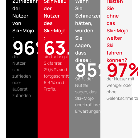
Zufriedenheitsgrad
Skiniveau
Wenn
Hätten
der
der
Sie
Sie
Nutzer
Nutzer
Schmerzen
ohne
von
des
hätten,
das
Ski~Mojo
Ski~Mojo
würden
Ski~Mojo
:
:
Sie
weiter
97
%
63.7
%
sagen,
Ski
dass
fahren
der
sind sehr gute
diese :
können?
96
%
98
Nutzer
Skifahrer,
sind
29,6 % sind
zufrieden
fortgeschritten
96 % der
der Nutzer mit
oder
6,3 % sind
Nutzer
weniger oder
äußerst
Profis.
sagen, das
ohne
zufrieden
Ski~Mojo
Gelenkschmerz
übertraf ihre
Erwartungen