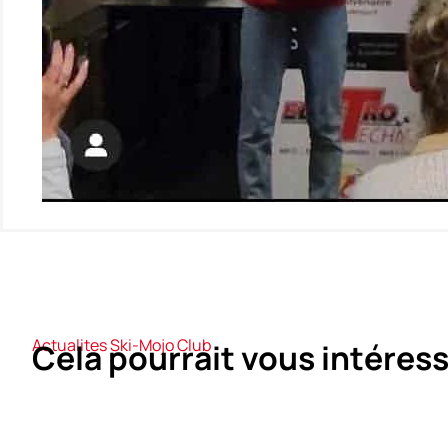
Actualites Ski-Mojo Club
Cela pourrait vous intéress