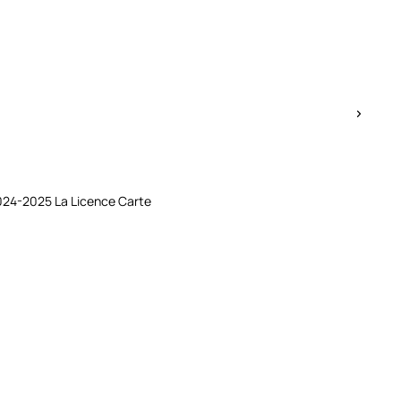
Ch
2024-2025 La Licence Carte
Rev
Lir