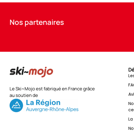
Nos partenaires
Dé
Le
FA
Le Ski~Mojo est fabriqué en France grâce
Av
au soutien de
No
ce
La
No