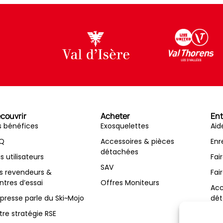
couvrir
Acheter
Ent
s bénéfices
Exosquelettes
Aid
Q
Accessoires & pièces
Enr
détachées
is utilisateurs
Fai
SAV
s revendeurs &
Fai
ntres d’essai
Offres Moniteurs
Acc
 presse parle du Ski~Mojo
dét
tre stratégie RSE
Con