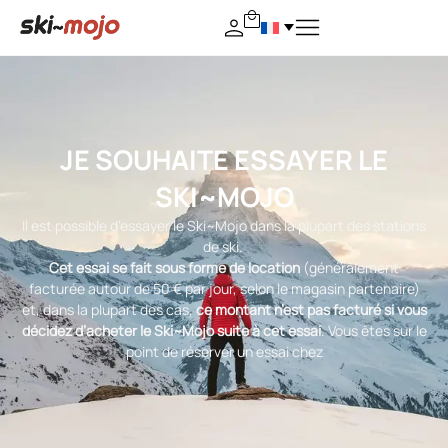
JE SOUHAITE ESSAYER LE
SKI~MOJO
Il est possible d’essayer le Ski~Mojo dans la plupart des stations
de ski.
Cet essai se fait sous forme de location
(généralement
facturée autour de 50 € par jour, selon le magasin partenaire)
et, dans la plupart des cas,
ce montant n’est pas facturé si vous
décidez d’acheter le Ski~Mojo suite à cet essai
. Vous êtes sur le
point de réserver un essai chez