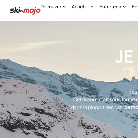
Découvrir
Acheter
Entretenir
En
JE
Il e
Cet essai se fait sous forme 
dans la plupart des cas,
ce mon