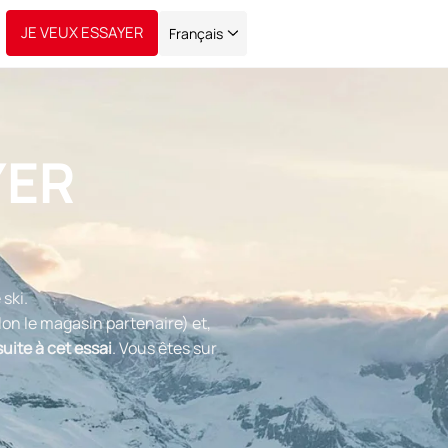
JE VEUX ESSAYER
Français
YER
 ski.
on le magasin partenaire) et,
uite à cet essai
. Vous êtes sur