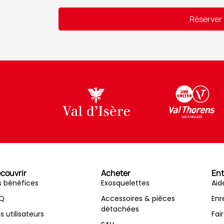
Réserver
Alternative:
couvrir
Acheter
Ent
s bénéfices
Exosquelettes
Aid
Q
Accessoires & pièces
Enr
détachées
is utilisateurs
Fai