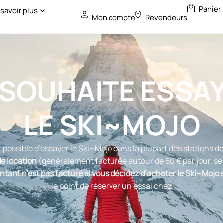
 savoir plus
Mon compte
Revendeurs
 SOUHAITE ESSA
LE SKI~MOJO
st possible d’essayer le Ski~Mojo dans la plupart des stations de
de location
(généralement facturée autour de 50 € par jour, sel
tant n’est pas facturé si vous décidez d’acheter le Ski~Mojo s
le point de réserver un essai chez