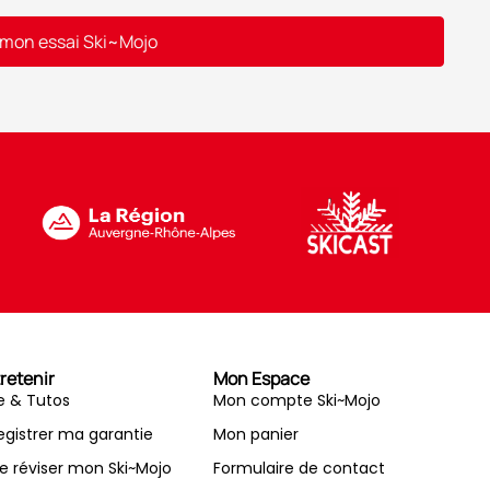
 mon essai Ski~Mojo
retenir
Mon Espace
e & Tutos
Mon compte Ski~Mojo
egistrer ma garantie
Mon panier
re réviser mon Ski~Mojo
Formulaire de contact