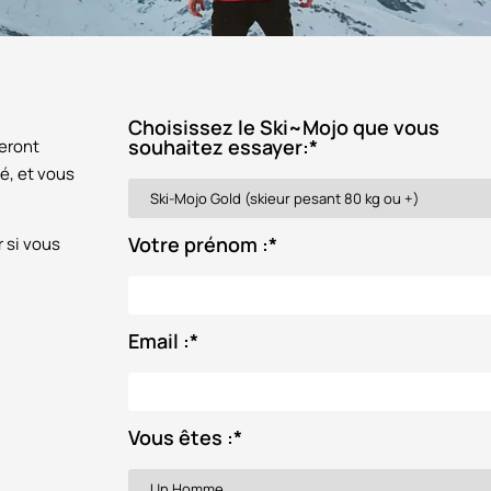
Choisissez le Ski~Mojo que vous
souhaitez essayer:
*
seront
é, et vous
Votre prénom :
*
r si vous
Email :
*
Vous êtes :
*