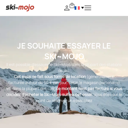
JE SOUHAITE ESSAYER LE
SKI~MOJO
Il est possible d’essayer le Ski~Mojo dans la plupart des stations
de ski.
Cet essai se fait sous forme de location
(généralement
facturée autour de 50 € par jour, selon le magasin partenaire)
et, dans la plupart des cas,
ce montant n’est pas facturé si vous
décidez d’acheter le Ski~Mojo suite à cet essai
. Vous êtes sur le
point de réserver un essai chez