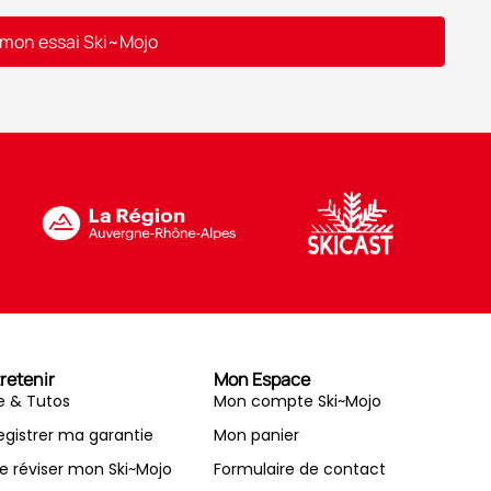
 mon essai Ski~Mojo
retenir
Mon Espace
e & Tutos
Mon compte Ski~Mojo
egistrer ma garantie
Mon panier
re réviser mon Ski~Mojo
Formulaire de contact