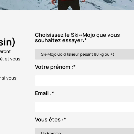
Choisissez le Ski~Mojo que vous
sin)
souhaitez essayer:
*
seront
é, et vous
Votre prénom :
*
r si vous
Email :
*
Vous êtes :
*