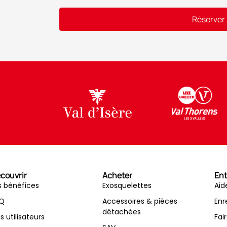
Réserver
Alternative:
couvrir
Acheter
Ent
s bénéfices
Exosquelettes
Aid
Q
Accessoires & pièces
Enr
détachées
is utilisateurs
Fai