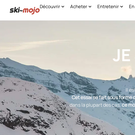
Découvrir
Acheter
Entretenir
En
JE
Il e
Cet essai se fait sous forme 
dans la plupart des cas,
ce mon