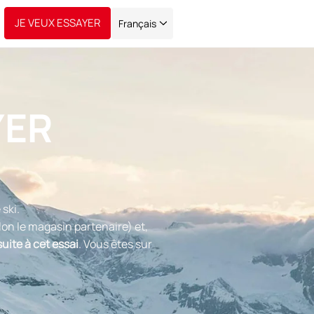
JE VEUX ESSAYER
Français
YER
 ski.
on le magasin partenaire) et,
uite à cet essai
. Vous êtes sur