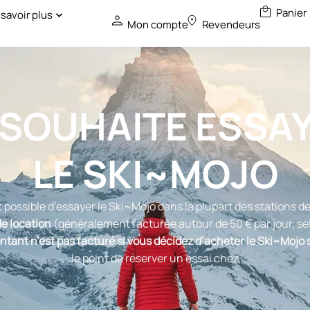
 savoir plus
Mon compte
Revendeurs
 SOUHAITE ESSA
LE SKI~MOJO
st possible d’essayer le Ski~Mojo dans la plupart des stations de
de location
(généralement facturée autour de 50 € par jour, sel
tant n’est pas facturé si vous décidez d’acheter le Ski~Mojo s
le point de réserver un essai chez