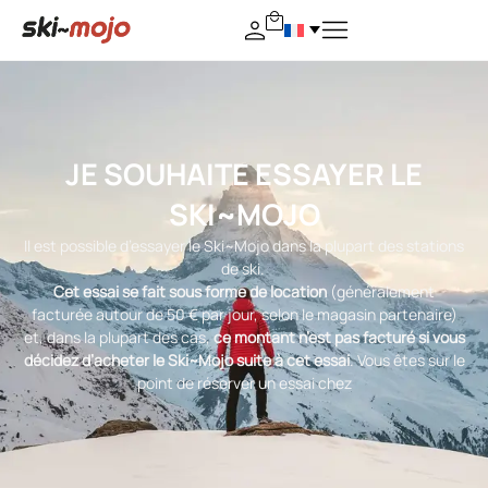
JE SOUHAITE ESSAYER LE
SKI~MOJO
Il est possible d’essayer le Ski~Mojo dans la plupart des stations
de ski.
Cet essai se fait sous forme de location
(généralement
facturée autour de 50 € par jour, selon le magasin partenaire)
et, dans la plupart des cas,
ce montant n’est pas facturé si vous
décidez d’acheter le Ski~Mojo suite à cet essai
. Vous êtes sur le
point de réserver un essai chez