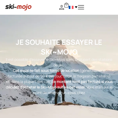
JE SOUHAITE ESSAYER LE
SKI~MOJO
Il est possible d’essayer le Ski~Mojo dans la plupart des stations
de ski.
Cet essai se fait sous forme de location
(généralement
facturée autour de 50 € par jour, selon le magasin partenaire)
et, dans la plupart des cas,
ce montant n’est pas facturé si vous
décidez d’acheter le Ski~Mojo suite à cet essai
. Vous êtes sur le
point de réserver un essai chez