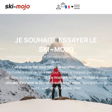
JE SOUHAITE ESSAYER LE
SKI~MOJO
Il est possible d’essayer le Ski~Mojo dans la plupart des stations
de ski.
Cet essai se fait sous forme de location
(généralement
facturée autour de 50 € par jour, selon le magasin partenaire)
et, dans la plupart des cas,
ce montant n’est pas facturé si vous
décidez d’acheter le Ski~Mojo suite à cet essai
. Vous êtes sur le
point de réserver un essai chez