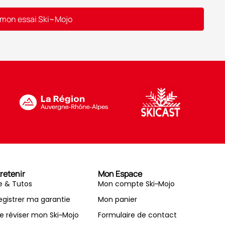
 mon essai Ski~Mojo
retenir
Mon Espace
e & Tutos
Mon compte Ski~Mojo
egistrer ma garantie
Mon panier
re réviser mon Ski~Mojo
Formulaire de contact