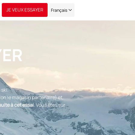
JE VEUX ESSAYER
Français
YER
 ski.
on le magasin partenaire) et,
uite à cet essai
. Vous êtes sur