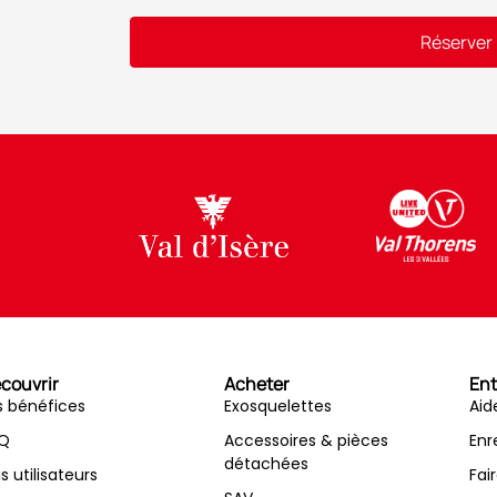
Réserver
Alternative:
couvrir
Acheter
Ent
s bénéfices
Exosquelettes
Aid
Q
Accessoires & pièces
Enr
détachées
is utilisateurs
Fai