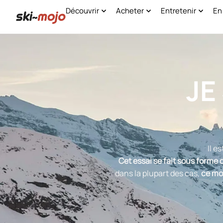
Découvrir
Acheter
Entretenir
En
JE
Il e
Cet essai se fait sous forme 
dans la plupart des cas,
ce mon