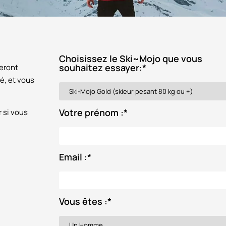
Choisissez le Ski~Mojo que vous
souhaitez essayer:
*
seront
é, et vous
Votre prénom :
*
r si vous
Email :
*
Vous êtes :
*