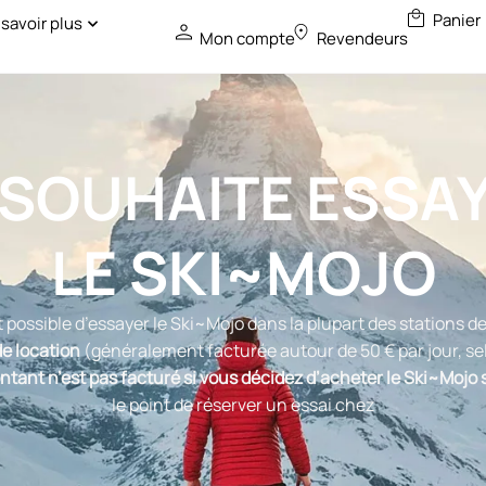
 savoir plus
Mon compte
Revendeurs
 SOUHAITE ESSA
LE SKI~MOJO
st possible d’essayer le Ski~Mojo dans la plupart des stations de
de location
(généralement facturée autour de 50 € par jour, sel
tant n’est pas facturé si vous décidez d’acheter le Ski~Mojo s
le point de réserver un essai chez