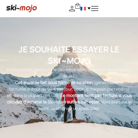
JE SOUHAITE ESSAYER LE
SKI~MOJO
Il est possible d’essayer le Ski~Mojo dans la plupart des stations
de ski.
Cet essai se fait sous forme de location
(généralement
facturée autour de 50 € par jour, selon le magasin partenaire)
et, dans la plupart des cas,
ce montant n’est pas facturé si vous
décidez d’acheter le Ski~Mojo suite à cet essai
. Vous êtes sur le
point de réserver un essai chez