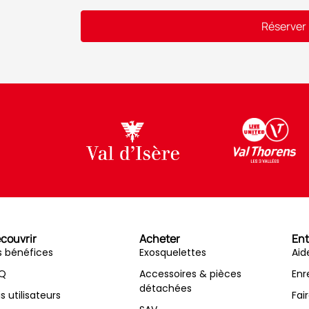
Réserver
Alternative:
couvrir
Acheter
Ent
s bénéfices
Exosquelettes
Aid
Q
Accessoires & pièces
Enr
détachées
is utilisateurs
Fai