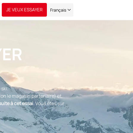
JE VEUX ESSAYER
Français
YER
 ski.
on le magasin partenaire) et,
uite à cet essai
. Vous êtes sur