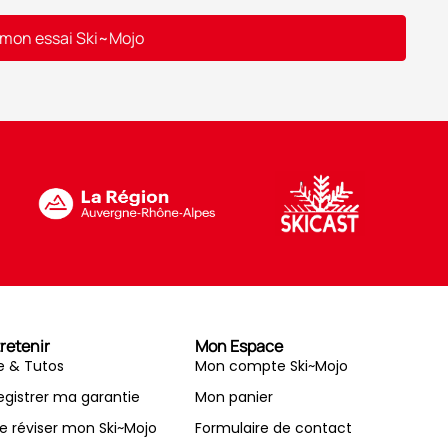
 mon essai Ski~Mojo
retenir
Mon Espace
e & Tutos
Mon compte Ski~Mojo
egistrer ma garantie
Mon panier
re réviser mon Ski~Mojo
Formulaire de contact