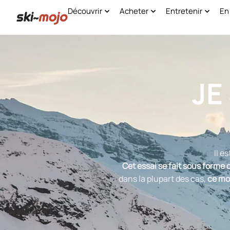
Découvrir
Acheter
Entretenir
En
JE
Il e
Cet essai se fait sous forme 
dans la plupart des cas,
ce mon