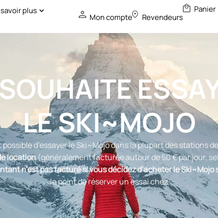
 savoir plus
Mon compte
Revendeurs
 SOUHAITE ESSA
LE SKI~MOJO
st possible d’essayer le Ski~Mojo dans la plupart des stations de
de location
(généralement facturée autour de 50 € par jour, sel
tant n’est pas facturé si vous décidez d’acheter le Ski~Mojo s
le point de réserver un essai chez