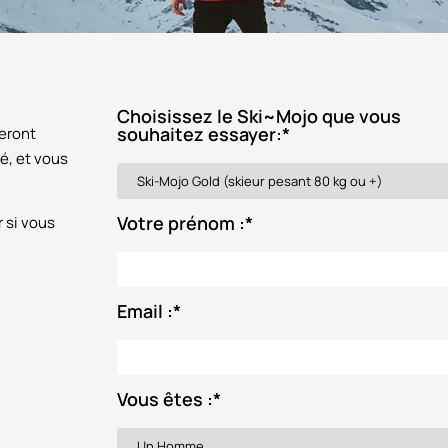
Choisissez le Ski~Mojo que vous
souhaitez essayer:
*
seront
é, et vous
Votre prénom :
*
r si vous
Email :
*
Vous êtes :
*