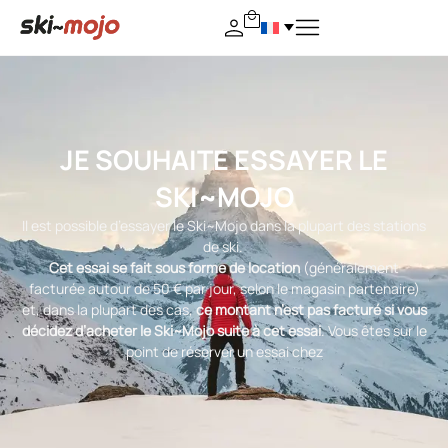
JE SOUHAITE ESSAYER LE
SKI~MOJO
Il est possible d’essayer le Ski~Mojo dans la plupart des stations
de ski.
Cet essai se fait sous forme de location
(généralement
facturée autour de 50 € par jour, selon le magasin partenaire)
et, dans la plupart des cas,
ce montant n’est pas facturé si vous
décidez d’acheter le Ski~Mojo suite à cet essai
. Vous êtes sur le
point de réserver un essai chez