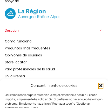
apoyo de
Descubrir
Cómo funciona
Preguntas más frecuentes
Opiniones de usuarios
Store locator
Para profesionales de la salud
En la Prensa
Consentimiento de cookies
Comprar
Utilizamos cookies para ofrecerte la mejor experiencia posible. Si no te
importa, simplemente haz clic en OK. Si prefieres no hacerlo, no hay ningún
Mantener
problema. Simplemente haz clic en "Rechazar todo" o "Gestionar
preferencias" en su lugar.