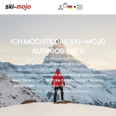
ICH MÖCHTE DAS SKI~MOJO
AUSPROBIEREN
Es ist möglich, das Ski~Mojo in den meisten Skigebieten
auszuprobieren.
Diese Probe erfolgt in Form einer Miete
(normalerweise um die 50 € pro Tag, je nach Partnergeschäft)
und in den meisten Fällen
wird dieser Betrag nicht berechnet,
wenn Sie sich nach der Probe für den Kauf des Ski~Mojo
entscheiden.
Sie sind dabei, in diesem Geschäft einen
Testtermin für das Ski~Mojo zu buchen/