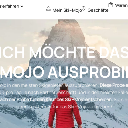
 erfahren
Mein Ski~Mojo
Geschäfte
ICH MÖCHTE DA
~MOJO AUSPROBI
Mojo in den meisten Skigebieten auszuprobieren.
Diese Probe e
 € pro Tag, je nach Partnergeschäft) und in den meisten Fäll
ach der Probe für den Kauf des Ski~Mojo entscheiden.
Sie sin
einen Testtermin für das Ski~Mojo zu buchen/