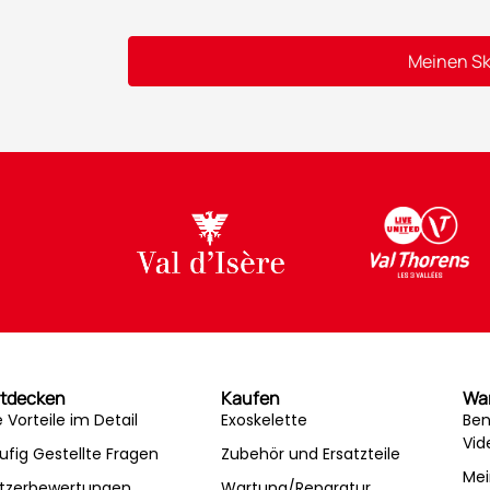
Meinen Sk
Alternative:
tdecken
Kaufen
Wa
e Vorteile im Detail
Exoskelette
Ben
Vid
ufig Gestellte Fragen
Zubehör und Ersatzteile
Mei
tzerbewertungen
Wartung/Reparatur