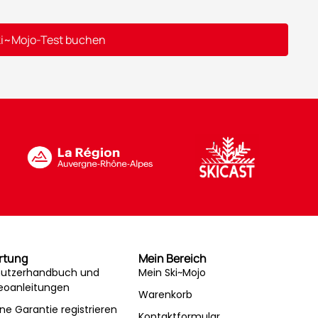
i~Mojo-Test buchen
rtung
Mein Bereich
utzerhandbuch und
Mein Ski~Mojo
eoanleitungen
Warenkorb
ne Garantie registrieren
Kontaktformular