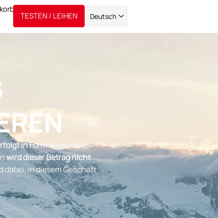
TESTEN / LEIHEN
Deutsch
S
EREN
rfolgt in Form einer Miete
en
wird dieser Betrag nicht
d dabei, in diesem Geschäft