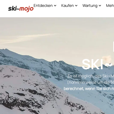
Entdecken
Kaufen
Wartung
Mehr
SKI
Es ist möglich, das Ski~
(normalerweise um die 50
berechnet, wenn Sie sich n