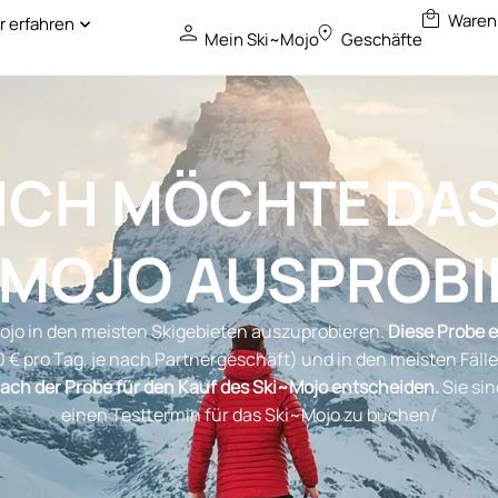
 erfahren
Mein Ski~Mojo
Geschäfte
ICH MÖCHTE DA
~MOJO AUSPROBI
Mojo in den meisten Skigebieten auszuprobieren.
Diese Probe e
 € pro Tag, je nach Partnergeschäft) und in den meisten Fäll
ach der Probe für den Kauf des Ski~Mojo entscheiden.
Sie sin
einen Testtermin für das Ski~Mojo zu buchen/