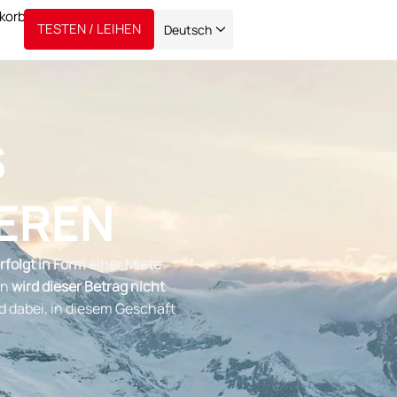
TESTEN / LEIHEN
Deutsch
S
EREN
rfolgt in Form einer Miete
en
wird dieser Betrag nicht
d dabei, in diesem Geschäft