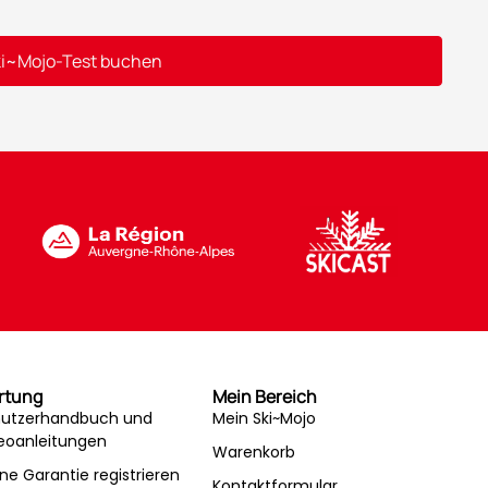
i~Mojo-Test buchen
rtung
Mein Bereich
utzerhandbuch und
Mein Ski~Mojo
eoanleitungen
Warenkorb
ne Garantie registrieren
Kontaktformular