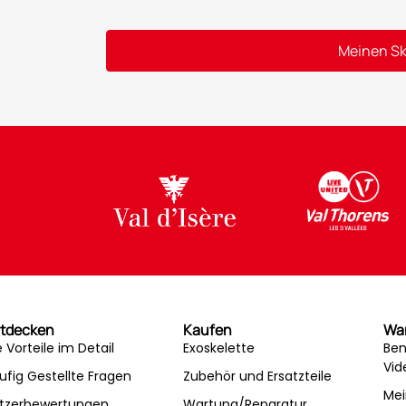
Meinen Sk
Alternative:
tdecken
Kaufen
Wa
e Vorteile im Detail
Exoskelette
Ben
Vid
ufig Gestellte Fragen
Zubehör und Ersatzteile
Mei
tzerbewertungen
Wartung/Reparatur