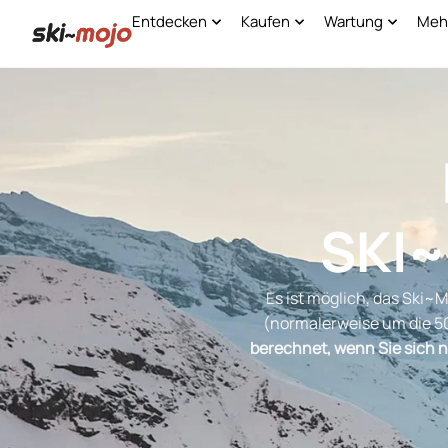
Entdecken
Kaufen
Wartung
Mehr
SKI
Es ist möglich, das Ski~
(normalerweise um die 50
berechnet, wenn Sie sich n