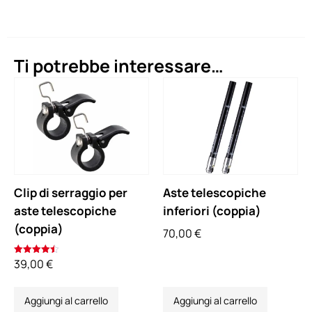
Ti potrebbe interessare…
Clip di serraggio per
Aste telescopiche
aste telescopiche
inferiori (coppia)
(coppia)
70,00
€
39,00
€
Valutato
4.50
su 5
Aggiungi al carrello
Aggiungi al carrello