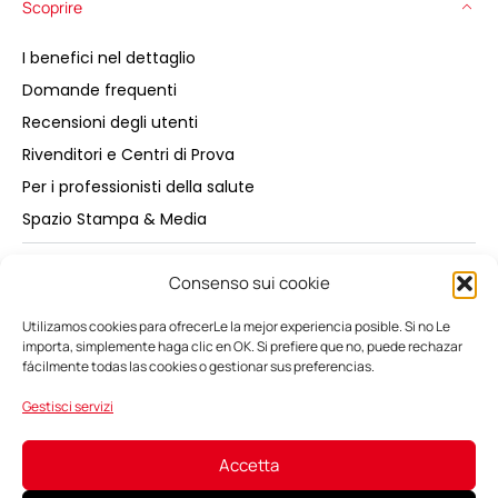
Scoprire
I benefici nel dettaglio
Domande frequenti
Recensioni degli utenti
Rivenditori e Centri di Prova
Per i professionisti della salute
Spazio Stampa & Media
Acquistare
Consenso sui cookie
Utilizamos cookies para ofrecerLe la mejor experiencia posible. Si no Le
Manutenzione
importa, simplemente haga clic en OK. Si prefiere que no, puede rechazar
fácilmente todas las cookies o gestionar sus preferencias.
Notizie
Gestisci servizi
Accetta
Italiano