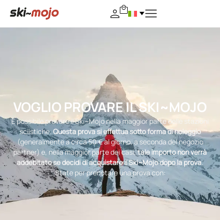
VOGLIO PROVARE IL SKI~MOJO
È possibile provare il Ski~Mojo nella maggior parte delle stazioni
sciistiche.
Questa prova si effettua sotto forma di noleggio
(generalmente a circa 50 € al giorno, a seconda del negozio
partner) e, nella maggior parte dei casi,
tale importo non verrà
addebitato se decidi di acquistare il Ski~Mojo dopo la prova
.
State per prenotare una prova con: