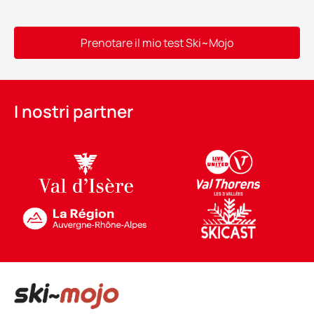
Prenotare il mio test Ski~Mojo
Alternative:
I nostri partner