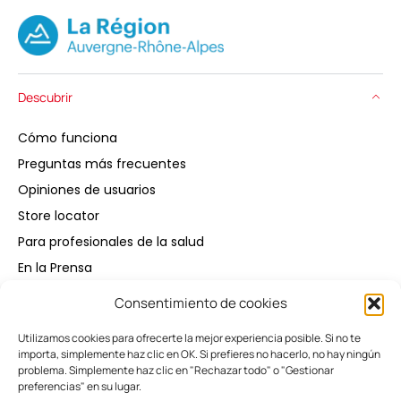
Descubrir
Cómo funciona
Preguntas más frecuentes
Opiniones de usuarios
Store locator
Para profesionales de la salud
En la Prensa
Consentimiento de cookies
Comprar
Utilizamos cookies para ofrecerte la mejor experiencia posible. Si no te
importa, simplemente haz clic en OK. Si prefieres no hacerlo, no hay ningún
Mantener
problema. Simplemente haz clic en "Rechazar todo" o "Gestionar
preferencias" en su lugar.