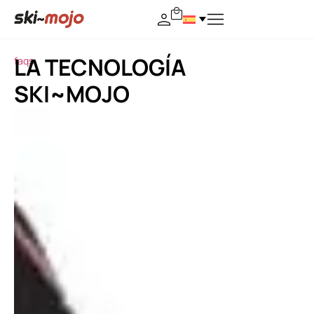
LA TECNOLOGÍA
faqs
SKI~MOJO