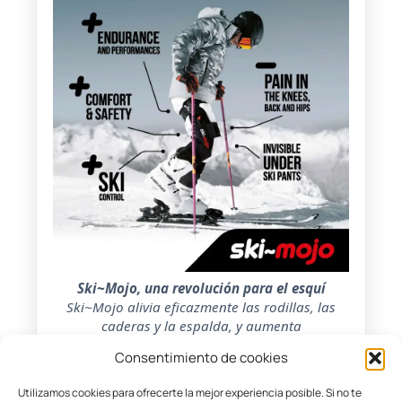
Ski~Mojo, una revolución para el esquí
Ski~Mojo alivia eficazmente las rodillas, las
caderas y la espalda, y aumenta
considerablemente su resistencia.
Consentimiento de cookies
FAQ, exoesqueleto de esquí
Utilizamos cookies para ofrecerte la mejor experiencia posible. Si no te