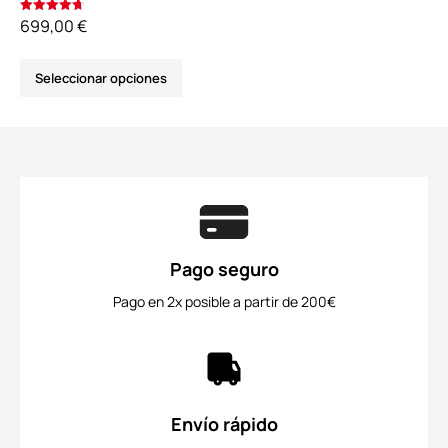
699,00
€
Valorado
con
4.72
de 5
Seleccionar opciones
Pago seguro
Pago en 2x posible a partir de 200€
Envío rápido