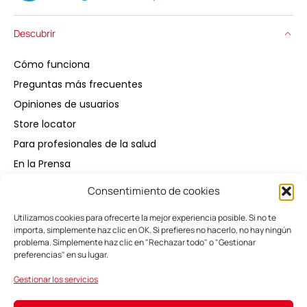
Descubrir
Cómo funciona
Preguntas más frecuentes
Opiniones de usuarios
Store locator
Para profesionales de la salud
En la Prensa
Consentimiento de cookies
Comprar
Utilizamos cookies para ofrecerte la mejor experiencia posible. Si no te
importa, simplemente haz clic en OK. Si prefieres no hacerlo, no hay ningún
Mantener
problema. Simplemente haz clic en "Rechazar todo" o "Gestionar
preferencias" en su lugar.
Mi espacio
Gestionar los servicios